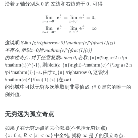
沿着
轴分别从 0 的 左边和右边趋于 0 , 可得
x
lim
z
=
x
→
0
−
e
1
z
=
lim
x
→
0
−
e
1
x
=
0
,
lim
z
=
x
→
0
+
e
1
z
=
lim
x
→
0
+
e
1
x
=
∞
这说明 $\lim
{z \rightarrow 0} \mathrm{e}^{\frac{1}{z}}
z=0
\mathrm{e}^{\frac{1}{z}}
不
存
在
,
所
是
不
存
在
所
以
是
a \neq 0
z
{n}=(\log a+2 n \pi
以
的
本
性
奇
点
.
对
于
任
意
复
,
若
取
的
本
性
奇
点
对
于
任
意
复
数
若
取
\mathrm{i})^{-1}
f\left(z_{n}\right)=\mathrm{e}^{\log a+2 n
数
,
则
则
\pi \mathrm{i}}=a
z_{n} \rightarrow 0
.
由
于
,
这
说
明
由
于
这
说
明
\mathrm{e}^{\frac{1}{z}}
z=0
在
在
a$, 但 0 是它的唯一的
的
邻
域
中
可
以
无
穷
多
次
地
取
到
非
零
值
的
邻
域
中
可
以
无
穷
多
次
地
取
到
非
零
值
例外值.
无穷远为孤立奇点
如果
在无穷远点的去心邻域(不包括无穷远点)
f
中全纯, 就称
是
的孤立奇点.
{
z
:
0
⩽
R
<
|
z
|
<
∞
}
∞
f