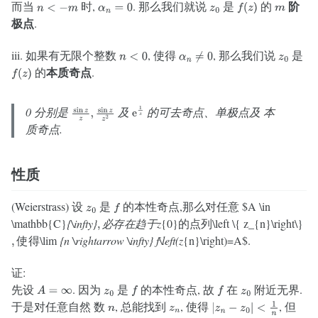
阶
而当
时,
. 那么我们就说
是
的
m
n
<
−
m
α
n
=
0
z
0
f
(
z
)
极点
.
iii. 如果有无限个整数
, 使得
, 那么我们说
是
n
<
0
α
n
≠
0
z
0
本质奇点
的
.
f
(
z
)
0 分别是
及
的可去奇点、单极点及 本
sin
z
z
,
sin
z
z
2
e
1
z
质奇点.
性质
(Weierstrass) 设
是
的本性奇点,那么对任意 $A \in
z
0
f
\mathbb{C}
{\infty}
z
{0}
\left \{ z_{n}\right\}
,
必
存
在
趋
的
点
列
必
存
在
趋
于
的
点
列
\lim
{n \rightarrow \infty} f\left(z
{n}\right)=A$.
,
使
得
于
使
得
证:
先设
. 因为
是
的本性奇点, 故
在
附近无界.
A
=
∞
z
0
f
f
z
0
于是对任意自然 数
, 总能找到
, 使得
, 但
n
z
n
|
z
n
−
z
0
|
<
1
n