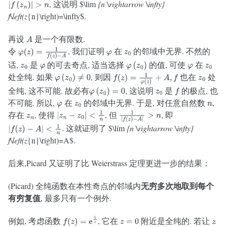
, 这说明 $\lim
{n \rightarrow \infty}
|
f
(
z
n
)
|
>
n
f\left(z
{n}\right)=\infty$.
再设
是一个有限数.
A
令
, 我们证明
在
的邻域中无界. 不然的
φ
(
z
)
=
1
f
(
z
)
−
A
φ
z
0
话,
是
的可去奇点, 适当选择
的值, 可使
在
z
0
φ
φ
(
z
0
)
φ
z
0
处全纯. 如果
, 则因
也在
处
φ
(
z
0
)
≠
0
f
(
z
)
=
1
φ
(
z
)
+
A
,
f
z
0
全纯, 这不可能. 故必有
, 这说明
是
的极点, 也
φ
(
z
0
)
=
0
z
0
f
不可能. 所以,
在
的邻域中无界. 于是, 对任意自然数
,
φ
z
0
n
存在
, 使得
, 但
, 即
z
n
|
z
n
−
z
0
|
<
1
n
1
|
f
(
z
)
−
A
|
>
n
. 这就证明了 $\lim
{n \rightarrow \infty}
|
f
(
z
)
−
A
|
<
1
n
f\left(z
{n}\right)=A$.
后来,Picard 又证明了比 Weierstrass 定理更进一步的结果：
无穷多次地取到每个
(Picard) 全纯函数在本性奇点的邻域内
有穷复值
, 最多只有一个例外.
例如, 考虑函数
, 它在
附近是全纯的. 若让
f
(
z
)
=
e
1
z
z
=
0
z