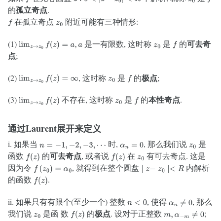
孤立奇点
的
.
在孤立奇点
附近可能有三种情形:
f
z
0
可去奇
(1)
是一有限数, 这时称
是
的
lim
z
→
z
0
f
(
z
)
=
a
,
a
z
0
f
点
;
极点
(2)
, 这时称
是
的
;
lim
z
→
z
0
f
(
z
)
=
∞
z
0
f
本性奇点
(3)
不存在, 这时称
是
的
.
lim
z
→
z
0
f
(
z
)
z
0
f
通过Laurent展开来定义
i. 如果当
时,
, 那么我们说
是
n
=
−
1
,
−
2
,
−
3
,
⋯
α
n
=
0
z
0
可去奇点
函数
的
, 或者说
在
有可去奇点. 这是
f
(
z
)
f
(
z
)
z
0
因为令
, 就得到在整个圆盘
内解析
f
(
z
0
)
=
α
0
∣
z
−
z
0
∣<
R
的函数
.
f
(
z
)
ii. 如果只有有限个(至少一个) 整数
, 使得
, 那么
n
<
0
α
n
≠
0
极点
我们说
是函 数
的
. 设对于正整数
;
z
0
f
(
z
)
m
,
α
−
m
≠
0