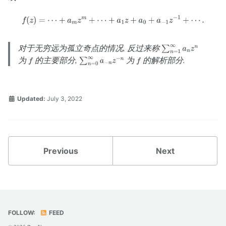
f
(
z
)
=
⋯
+
a
m
z
m
+
⋯
+
a
1
z
+
a
0
+
a
−
1
z
−
1
+
⋯
.
对于无穷远为孤立奇点的情况, 反过来称
∑
n
=
1
∞
a
n
z
n
为
的主要部分,
为
的解析部分.
f
∑
n
=
0
∞
a
−
n
z
−
n
f
Updated:
July 3, 2022
Previous
Next
FOLLOW:
FEED