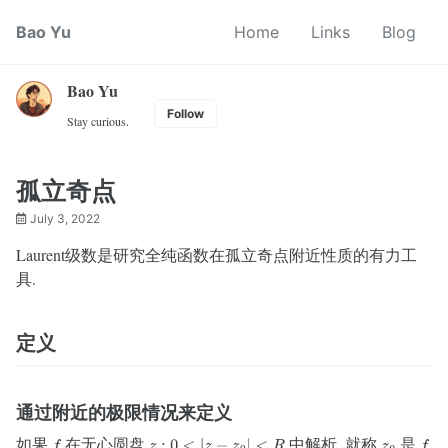
Skip
Skip
Skip
Bao Yu
Home
Links
Blog
to
to
to
primary
content
footer
navigation
Bao Yu
Follow
Stay curious.
孤立奇点
July 3, 2022
Laurent级数是研究全纯函数在孤立奇点附近性质的有力工
具.
定义
通过附近的极限情况来定义
如果
在无心圆盘
中解析, 就称
是
f
z
:
0
<
|
z
−
z
0
|
<
R
z
0
f