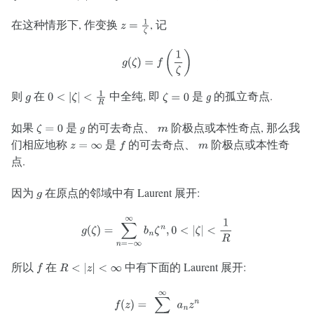
在这种情形下, 作变换
, 记
z
=
1
ζ
g
(
ζ
)
=
f
(
1
ζ
)
则
在
中全纯, 即
是
的孤立奇点.
g
0
<
|
ζ
|
<
1
R
ζ
=
0
g
如果
是
的可去奇点、
阶极点或本性奇点, 那么我
ζ
=
0
g
m
们相应地称
是
的可去奇点、
阶极点或本性奇
z
=
∞
f
m
点.
因为
在原点的邻域中有 Laurent 展开:
g
g
(
ζ
)
=
∑
n
=
−
∞
∞
b
n
ζ
n
,
0
<
|
ζ
|
<
1
R
所以
在
中有下面的 Laurent 展开:
f
R
<
|
z
|
<
∞
f
(
z
)
=
∑
n
=
−
∞
∞
a
n
z
n